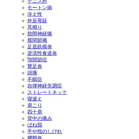
テニス肘
モートン病
冷え性
外反母趾
耳鳴り
肋間神経痛
股関節痛
足底筋膜炎
逆流性食道炎
顎関節症
鵞足炎
頭痛
不眠症
自律神経失調症
ストレートネック
寝違え
肩こり
四十肩
背中の痛み
ばね指
手や指のしびれ
腱鞘炎