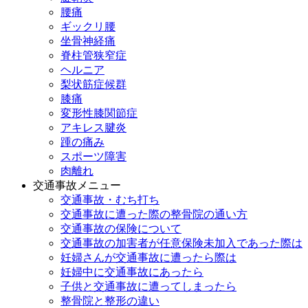
腰痛
ギックリ腰
坐骨神経痛
脊柱管狭窄症
ヘルニア
梨状筋症候群
膝痛
変形性膝関節症
アキレス腱炎
踵の痛み
スポーツ障害
肉離れ
交通事故メニュー
交通事故・むち打ち
交通事故に遭った際の整骨院の通い方
交通事故の保険について
交通事故の加害者が任意保険未加入であった際は
妊婦さんが交通事故に遭ったら際は
妊婦中に交通事故にあったら
子供と交通事故に遭ってしまったら
整骨院と整形の違い