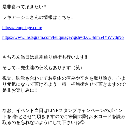
是非食べて頂きたい‼️
フキアージュさんの情報はこちら↓
https://feuquiage.com/
https://www.instagram.com/feuquiage?igsh=dXU4dm54YjVvdjNo
もちろん当日は通常通り施術も行います‼️
そして…先生達の仮装もあります（笑）
視覚、味覚も合わせてお身体の痛みや辛さを取り除き、心よ
り元気になって頂けるよう、精一杯施術させて頂きますので
是非お楽しみに‼️
なお、イベント当日はLINEスタンプキャンペーンのポイン
トを2倍とさせて頂きますのでご来院の際はQRコードを読み
取るのを忘れないようにして下さいね😊