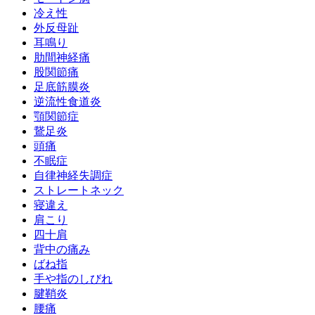
冷え性
外反母趾
耳鳴り
肋間神経痛
股関節痛
足底筋膜炎
逆流性食道炎
顎関節症
鵞足炎
頭痛
不眠症
自律神経失調症
ストレートネック
寝違え
肩こり
四十肩
背中の痛み
ばね指
手や指のしびれ
腱鞘炎
腰痛