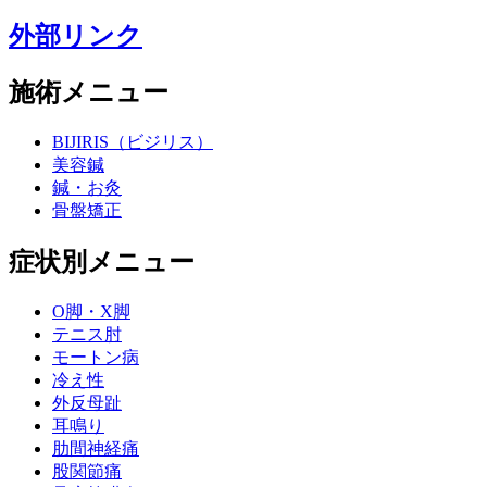
外部リンク
施術メニュー
BIJIRIS（ビジリス）
美容鍼
鍼・お灸
骨盤矯正
症状別メニュー
O脚・X脚
テニス肘
モートン病
冷え性
外反母趾
耳鳴り
肋間神経痛
股関節痛