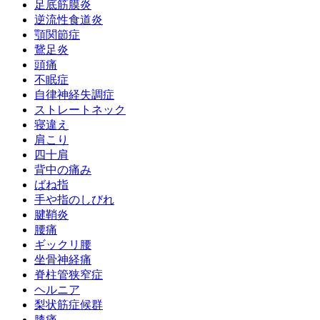
足底筋膜炎
逆流性食道炎
顎関節症
鵞足炎
頭痛
不眠症
自律神経失調症
ストレートネック
寝違え
肩こり
四十肩
背中の痛み
ばね指
手や指のしびれ
腱鞘炎
腰痛
ギックリ腰
坐骨神経痛
脊柱管狭窄症
ヘルニア
梨状筋症候群
膝痛