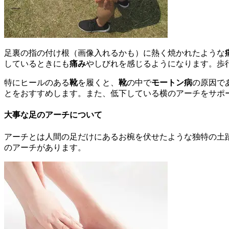
足裏の指の付け根（画像入れるかも）に熱く焼かれたような
しているときにも
痛み
やしびれを感じるようになります。歩
特にヒールのある
靴
を履くと、
靴
の中で
モートン病
の原因で
とをおすすめします。また、低下している横のアーチをサポ
大事な足のアーチについて
アーチとは人間の足だけにあるお椀を伏せたような独特の土
のアーチがあります。