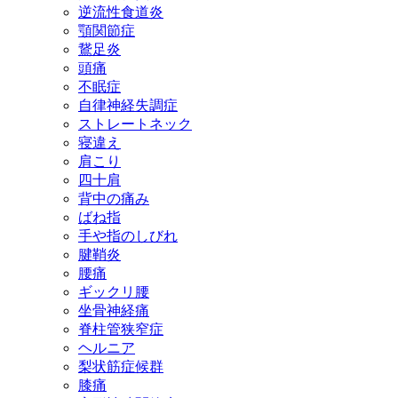
逆流性食道炎
顎関節症
鵞足炎
頭痛
不眠症
自律神経失調症
ストレートネック
寝違え
肩こり
四十肩
背中の痛み
ばね指
手や指のしびれ
腱鞘炎
腰痛
ギックリ腰
坐骨神経痛
脊柱管狭窄症
ヘルニア
梨状筋症候群
膝痛