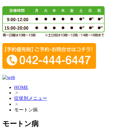
HOME
>
症状別メニュー
>
モートン病
モートン病