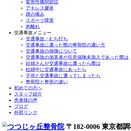
変形性膝関節症
アキレス腱炎
踵の痛み
スポーツ障害
肉離れ
交通事故メニュー
交通事故・むち打ち
交通事故に遭った際の整骨院の通い方
交通事故の保険について
交通事故の加害者が任意保険未加入であった際は
妊婦さんが交通事故に遭ったら際は
妊婦中に交通事故にあったら
子供と交通事故に遭ってしまったら
整骨院と整形の違い
初めての方へ
スタッフ紹介
患者様の声
ブログ
外部リンク
〒182-0006 東京都