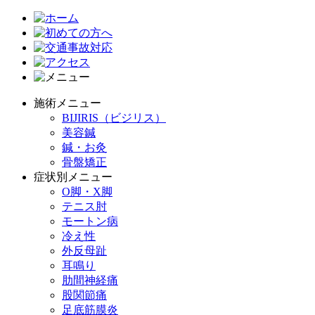
施術メニュー
BIJIRIS（ビジリス）
美容鍼
鍼・お灸
骨盤矯正
症状別メニュー
O脚・X脚
テニス肘
モートン病
冷え性
外反母趾
耳鳴り
肋間神経痛
股関節痛
足底筋膜炎