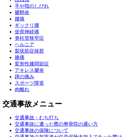
手や指のしびれ
腱鞘炎
腰痛
ギックリ腰
坐骨神経痛
脊柱管狭窄症
ヘルニア
梨状筋症候群
膝痛
変形性膝関節症
アキレス腱炎
踵の痛み
スポーツ障害
肉離れ
交通事故メニュー
交通事故・むち打ち
交通事故に遭った際の整骨院の通い方
交通事故の保険について
交通事故の加害者が任意保険未加入であった際は