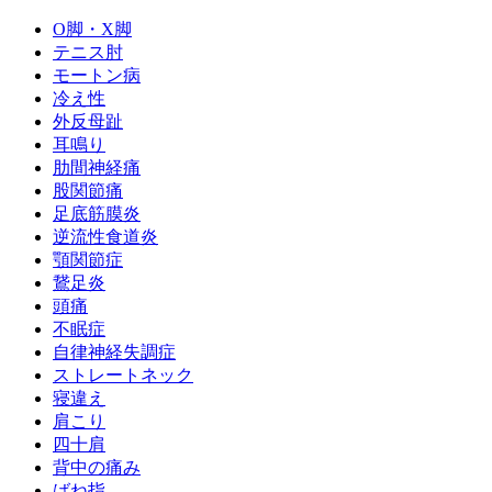
O脚・X脚
テニス肘
モートン病
冷え性
外反母趾
耳鳴り
肋間神経痛
股関節痛
足底筋膜炎
逆流性食道炎
顎関節症
鵞足炎
頭痛
不眠症
自律神経失調症
ストレートネック
寝違え
肩こり
四十肩
背中の痛み
ばね指