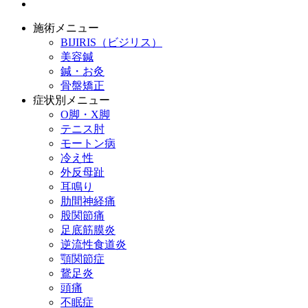
施術メニュー
BIJIRIS（ビジリス）
美容鍼
鍼・お灸
骨盤矯正
症状別メニュー
O脚・X脚
テニス肘
モートン病
冷え性
外反母趾
耳鳴り
肋間神経痛
股関節痛
足底筋膜炎
逆流性食道炎
顎関節症
鵞足炎
頭痛
不眠症