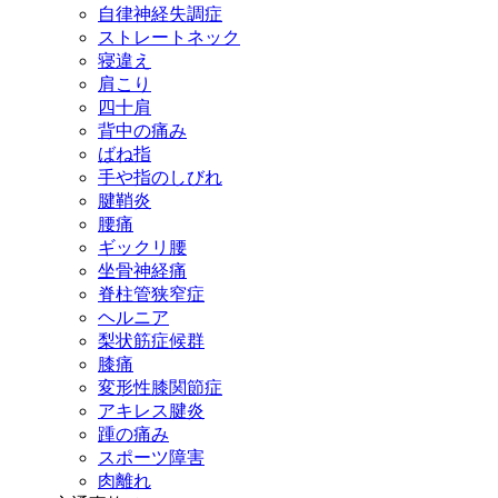
自律神経失調症
ストレートネック
寝違え
肩こり
四十肩
背中の痛み
ばね指
手や指のしびれ
腱鞘炎
腰痛
ギックリ腰
坐骨神経痛
脊柱管狭窄症
ヘルニア
梨状筋症候群
膝痛
変形性膝関節症
アキレス腱炎
踵の痛み
スポーツ障害
肉離れ