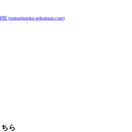
gaoka-seikotsuin.com)
こちら