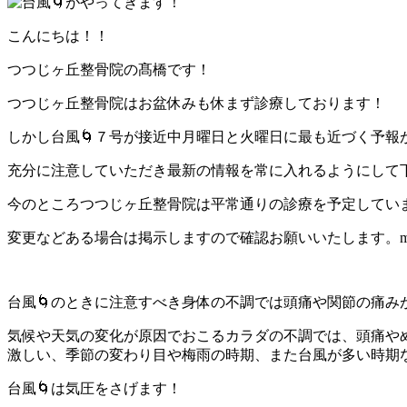
こんにちは！！
つつじヶ丘整骨院の髙橋です！
つつじヶ丘整骨院はお盆休みも休まず診療しております！
しかし台風🌀７号が接近中月曜日と火曜日に最も近づく予報
充分に注意していただき最新の情報を常に入れるようにして
今のところつつじヶ丘整骨院は平常通りの診療を予定してい
変更などある場合は掲示しますので確認お願いいたします。m(_
台風🌀のときに注意すべき身体の不調では頭痛や関節の痛み
気候や天気の変化が原因でおこるカラダの不調では、頭痛や
激しい、季節の変わり目や梅雨の時期、また台風が多い時期
台風🌀は気圧をさげます！