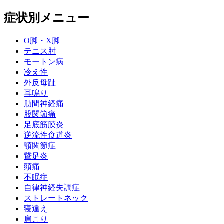
症状別メニュー
O脚・X脚
テニス肘
モートン病
冷え性
外反母趾
耳鳴り
肋間神経痛
股関節痛
足底筋膜炎
逆流性食道炎
顎関節症
鵞足炎
頭痛
不眠症
自律神経失調症
ストレートネック
寝違え
肩こり