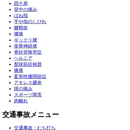
四十肩
背中の痛み
ばね指
手や指のしびれ
腱鞘炎
腰痛
ギックリ腰
坐骨神経痛
脊柱管狭窄症
ヘルニア
梨状筋症候群
膝痛
変形性膝関節症
アキレス腱炎
踵の痛み
スポーツ障害
肉離れ
交通事故メニュー
交通事故・むち打ち