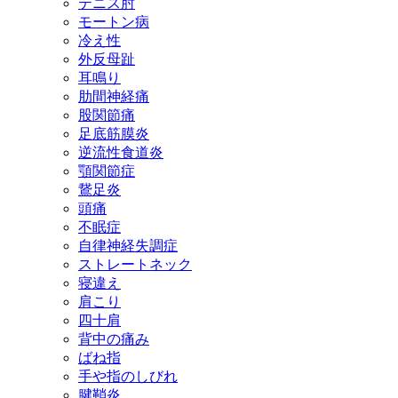
テニス肘
モートン病
冷え性
外反母趾
耳鳴り
肋間神経痛
股関節痛
足底筋膜炎
逆流性食道炎
顎関節症
鵞足炎
頭痛
不眠症
自律神経失調症
ストレートネック
寝違え
肩こり
四十肩
背中の痛み
ばね指
手や指のしびれ
腱鞘炎