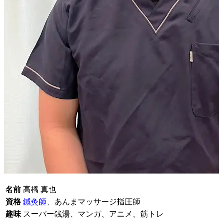
名前
高橋 真也
資格
鍼灸師
、あんまマッサージ指圧師
趣味
スーパー銭湯、マンガ、アニメ、筋トレ