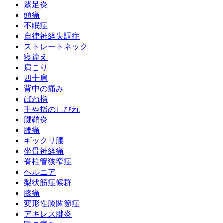
鵞足炎
頭痛
不眠症
自律神経失調症
ストレートネック
寝違え
肩こり
四十肩
背中の痛み
ばね指
手や指のしびれ
腱鞘炎
腰痛
ギックリ腰
坐骨神経痛
脊柱管狭窄症
ヘルニア
梨状筋症候群
膝痛
変形性膝関節症
アキレス腱炎