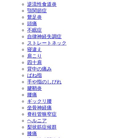
逆流性食道炎
顎関節症
鵞足炎
頭痛
不眠症
自律神経失調症
ストレートネック
寝違え
肩こり
四十肩
背中の痛み
ばね指
手や指のしびれ
腱鞘炎
腰痛
ギックリ腰
坐骨神経痛
脊柱管狭窄症
ヘルニア
梨状筋症候群
膝痛