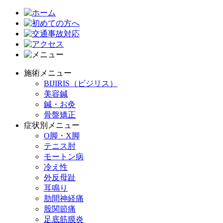
施術メニュー
BIJIRIS（ビジリス）
美容鍼
鍼・お灸
骨盤矯正
症状別メニュー
O脚・X脚
テニス肘
モートン病
冷え性
外反母趾
耳鳴り
肋間神経痛
股関節痛
足底筋膜炎