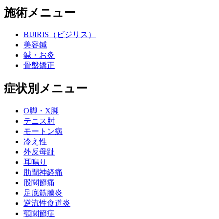
施術メニュー
BIJIRIS（ビジリス）
美容鍼
鍼・お灸
骨盤矯正
症状別メニュー
O脚・X脚
テニス肘
モートン病
冷え性
外反母趾
耳鳴り
肋間神経痛
股関節痛
足底筋膜炎
逆流性食道炎
顎関節症