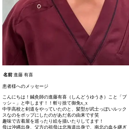
名前
進藤 有喜
患者様へのメッセージ
こんにちは！鍼灸師の進藤有喜（しんどうゆうき）こと「ブ
ッシ－」と申します！！斬り捨て御免x_x
中学高校と剣道をやっていたのと、髪型が武士っぽいルック
スなのをポップにしたのがあだ名の由来です笑
趣味で古着屋を巡ったり絵を描いたりしてます！
母は沖縄出身、父方の祖母は北海道出身で、南北の血を継ぎ