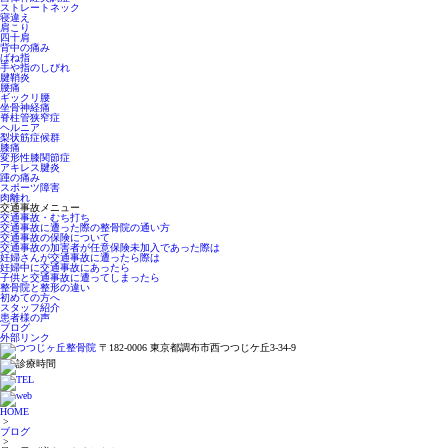
ストレートネック
寝違え
肩こり
四十肩
背中の痛み
ばね指
手や指のしびれ
腱鞘炎
腰痛
ギックリ腰
坐骨神経痛
脊柱管狭窄症
ヘルニア
梨状筋症候群
膝痛
変形性膝関節症
アキレス腱炎
踵の痛み
スポーツ障害
肉離れ
交通事故メニュー
交通事故・むち打ち
交通事故に遭った際の整骨院の通い方
交通事故の保険について
交通事故の加害者が任意保険未加入であった際は
妊婦さんが交通事故に遭ったら際は
妊婦中に交通事故にあったら
子供と交通事故に遭ってしまったら
整骨院と整形の違い
初めての方へ
スタッフ紹介
患者様の声
ブログ
外部リンク
〒182-0006 東京都調布市西つつじケ丘3-34-9
HOME
>
ブログ
>