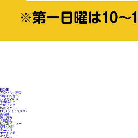
HOME
アクセス・料金
初めての方へ
スタッフ紹介
患者様の声
外部リンク
施術メニュー
BIJIRIS（ビジリス）
美容鍼
鍼・お灸
骨盤矯正
症状別メニュー
O脚・X脚
テニス肘
モートン病
冷え性