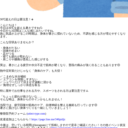
30℃超えの日は要注意！☀️
こんにちは！
今日は30℃を超える暑さですね💦
今日から3日間はこんな感じみたいですね。
急に気温が上がるこの時期は、身体が暑さに慣れていないため、不調を感じる方が増えやすくなり
ます。
こんな症状ありませんか？
・身体がだるい
・頭痛やめまい
・足がつる
・寝ても疲れが取れない
・肩こりや腰痛が悪化した感じがする
実は、暑さによる疲労や水分不足で筋肉が硬くなり、普段の痛みが強く出ることもあります😣
熱中症対策だけじゃなく「身体のケア」も大切！
✅ こまめな水分補給
✅ エアコンを我慢しすぎない
✅ シャワーだけで済ませず湯船に浸かる
✅ 無理せずしっかり休息を取る
特に屋外でお仕事をされる方や、スポーツをされる方は要注意です⚠️
「ちょっと疲れが抜けないな…」
そんな時は、身体からのサインかもしれません！
当院では、疲労回復や筋肉のケア、自律神経を整える施術も行っています😊
暑さに負けない身体づくりを一緒にしていきましょう！
整骨院予約フォーム (
select-type.com
)
友達追加はこちらから！
https://page.line.me/346pidjz
今後は、空いている時間はInstagramにて投稿しますので是非ご確認ください！その他イベント状況
や役立つ情報もアップしていきます！⇒
https://instagram.com/tsutsujigaokaseikotsuin?r=nametag