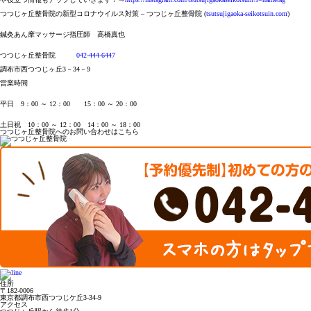
つつじヶ丘整骨院の新型コロナウイルス対策 – つつじヶ丘整骨院 (
tsutsujigaoka-seikotsuin.com
)
鍼灸あん摩マッサージ指圧師 高橋真也
つつじヶ丘整骨院
042-444-6447
調布市西つつじヶ丘3－34－9
営業時間
平日 9：00 ～ 12：00 15：00 ～ 20：00
土日祝 10：00 ～ 12：00 14：00 ～ 18：00
つつじヶ丘整骨院へのお問い合わせはこちら
住所
〒182-0006
東京都調布市西つつじケ丘3-34-9
アクセス