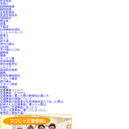
外反母趾
耳鳴り
肋間神経痛
股関節痛
足底筋膜炎
逆流性食道炎
顎関節症
鵞足炎
頭痛
不眠症
自律神経失調症
ストレートネック
寝違え
肩こり
四十肩
背中の痛み
ばね指
手や指のしびれ
腱鞘炎
腰痛
ギックリ腰
坐骨神経痛
脊柱管狭窄症
ヘルニア
梨状筋症候群
膝痛
変形性膝関節症
アキレス腱炎
踵の痛み
スポーツ障害
肉離れ
交通事故メニュー
交通事故・むち打ち
交通事故に遭った際の整骨院の通い方
交通事故の保険について
交通事故の加害者が任意保険未加入であった際は
妊婦さんが交通事故に遭ったら際は
妊婦中に交通事故にあったら
子供と交通事故に遭ってしまったら
整骨院と整形の違い