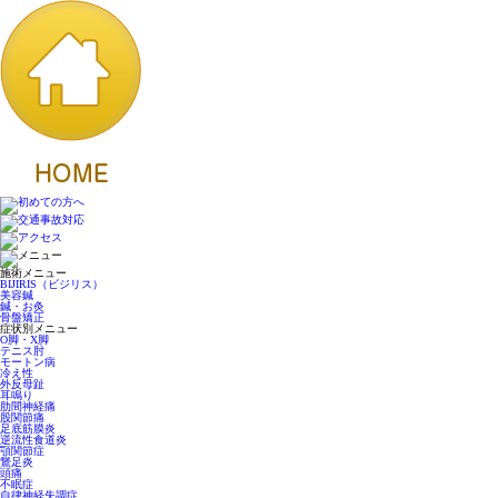
施術メニュー
BIJIRIS（ビジリス）
美容鍼
鍼・お灸
骨盤矯正
症状別メニュー
O脚・X脚
テニス肘
モートン病
冷え性
外反母趾
耳鳴り
肋間神経痛
股関節痛
足底筋膜炎
逆流性食道炎
顎関節症
鵞足炎
頭痛
不眠症
自律神経失調症