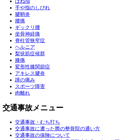
ばね指
手や指のしびれ
腱鞘炎
腰痛
ギックリ腰
坐骨神経痛
脊柱管狭窄症
ヘルニア
梨状筋症候群
膝痛
変形性膝関節症
アキレス腱炎
踵の痛み
スポーツ障害
肉離れ
交通事故メニュー
交通事故・むち打ち
交通事故に遭った際の整骨院の通い方
交通事故の保険について