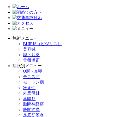
施術メニュー
BIJIRIS（ビジリス）
美容鍼
鍼・お灸
骨盤矯正
症状別メニュー
O脚・X脚
テニス肘
モートン病
冷え性
外反母趾
耳鳴り
肋間神経痛
股関節痛
足底筋膜炎