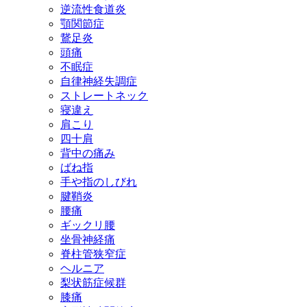
逆流性食道炎
顎関節症
鵞足炎
頭痛
不眠症
自律神経失調症
ストレートネック
寝違え
肩こり
四十肩
背中の痛み
ばね指
手や指のしびれ
腱鞘炎
腰痛
ギックリ腰
坐骨神経痛
脊柱管狭窄症
ヘルニア
梨状筋症候群
膝痛