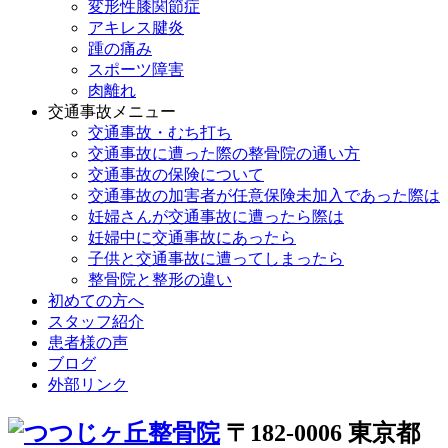
変形性膝関節症
アキレス腱炎
踵の痛み
スポーツ障害
肉離れ
交通事故メニュー
交通事故・むち打ち
交通事故に遭った際の整骨院の通い方
交通事故の保険について
交通事故の加害者が任意保険未加入であった際は
妊婦さんが交通事故に遭ったら際は
妊婦中に交通事故にあったら
子供と交通事故に遭ってしまったら
整骨院と整形の違い
初めての方へ
スタッフ紹介
患者様の声
ブログ
外部リンク
〒182-0006 東京都