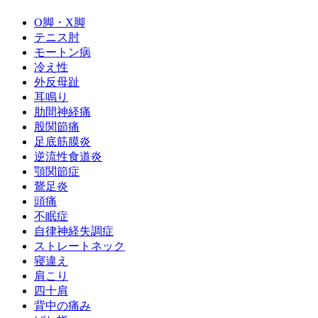
O脚・X脚
テニス肘
モートン病
冷え性
外反母趾
耳鳴り
肋間神経痛
股関節痛
足底筋膜炎
逆流性食道炎
顎関節症
鵞足炎
頭痛
不眠症
自律神経失調症
ストレートネック
寝違え
肩こり
四十肩
背中の痛み