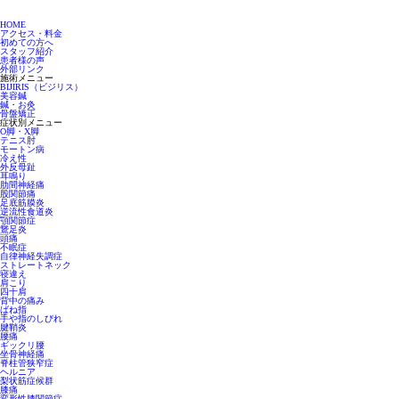
HOME
アクセス・料金
初めての方へ
スタッフ紹介
患者様の声
外部リンク
施術メニュー
BIJIRIS（ビジリス）
美容鍼
鍼・お灸
骨盤矯正
症状別メニュー
O脚・X脚
テニス肘
モートン病
冷え性
外反母趾
耳鳴り
肋間神経痛
股関節痛
足底筋膜炎
逆流性食道炎
顎関節症
鵞足炎
頭痛
不眠症
自律神経失調症
ストレートネック
寝違え
肩こり
四十肩
背中の痛み
ばね指
手や指のしびれ
腱鞘炎
腰痛
ギックリ腰
坐骨神経痛
脊柱管狭窄症
ヘルニア
梨状筋症候群
膝痛
変形性膝関節症