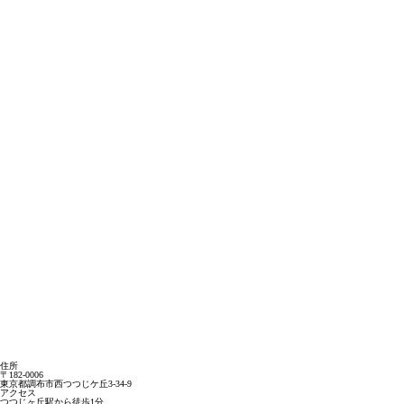
住所
〒182-0006
東京都調布市西つつじケ丘3-34-9
アクセス
つつじヶ丘駅から徒歩1分