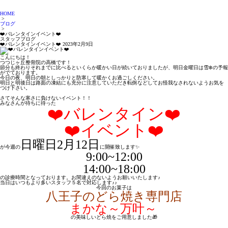
HOME
>
ブログ
>
❤️バレンタインイベント❤️
スタッフブログ
❤️バレンタインイベント❤️
2023年2月9日
こんにちは！
つつじヶ丘整骨院の高橋です！
節分も終わりそれまでに比べるといくらか暖かい日が続いておりましたが、明日金曜日は雪❄️の予報
がでております。
今日の夜、明日の朝としっかりと防寒して暖かくお過ごしください。
明日と明後日は路面の凍結にも充分に注意していただき転倒などしてお怪我なされないようお気を
つけ下さい。
さてそんな寒さに負けないイベント！！
みなさんが待ちに待った
❤️バレンタイン❤️
❤️イベント❤️
日曜日2月12日
が今週の
に開催致します✨
9:00~12:00
14:00~18:00
の診療時間となっております。お間違えのないようお願いいたします♪
当日はいつもより多いスタッフ５名で対応します♪♪
今回のお菓子は
八王子のどら焼き専門店
まかな～万叶～
の美味しいどら焼をご用意しました🎁