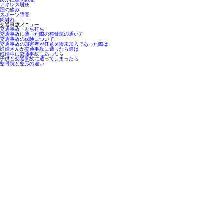
アキレス腱炎
踵の痛み
スポーツ障害
肉離れ
交通事故メニュー
交通事故・むち打ち
交通事故に遭った際の整骨院の通い方
交通事故の保険について
交通事故の加害者が任意保険未加入であった際は
妊婦さんが交通事故に遭ったら際は
妊婦中に交通事故にあったら
子供と交通事故に遭ってしまったら
整骨院と整形の違い