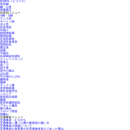
BIJIRIS（ビジリス）
美容鍼
鍼・お灸
骨盤矯正
症状別メニュー
O脚・X脚
テニス肘
モートン病
冷え性
外反母趾
耳鳴り
肋間神経痛
股関節痛
足底筋膜炎
逆流性食道炎
顎関節症
鵞足炎
頭痛
不眠症
自律神経失調症
ストレートネック
寝違え
肩こり
四十肩
背中の痛み
ばね指
手や指のしびれ
腱鞘炎
腰痛
ギックリ腰
坐骨神経痛
脊柱管狭窄症
ヘルニア
梨状筋症候群
膝痛
変形性膝関節症
アキレス腱炎
踵の痛み
スポーツ障害
肉離れ
交通事故メニュー
交通事故・むち打ち
交通事故に遭った際の整骨院の通い方
交通事故の保険について
交通事故の加害者が任意保険未加入であった際は