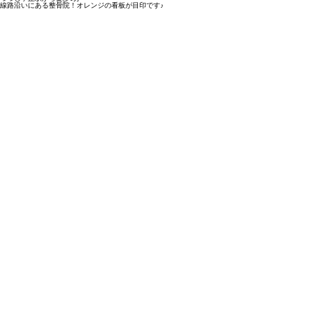
線路沿いにある整骨院！オレンジの看板が目印です♪