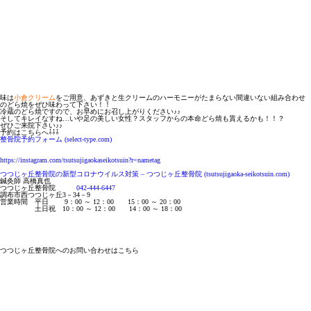
味は
小倉クリーム
をご用意、あずきと生クリームのハーモニーがたまらない間違いない組み合わせ
のどら焼をぜひ味わって下さい！！
冷蔵のどら焼ですので、お早めにお召し上がりください♪♪
そしてキレイなすね…いや足の美しい女性？スタッフからの本命どら焼も貰えるかも！！？
ぜひご来院下さい♪♪
予約はこちらへ⇩⇩⇩
整骨院予約フォーム (select-type.com)
https://instagram.com/tsutsujigaokaseikotsuin?r=nametag
つつじヶ丘整骨院の新型コロナウイルス対策 – つつじヶ丘整骨院 (tsutsujigaoka-seikotsuin.com)
鍼灸師 高橋真也
つつじヶ丘整骨院
042-444-6447
調布市西つつじヶ丘3－34－9
営業時間 平日 9：00 ～ 12：00 15：00 ～ 20：00
土日祝 10：00 ～ 12：00 14：00 ～ 18：00
つつじヶ丘整骨院へのお問い合わせはこちら