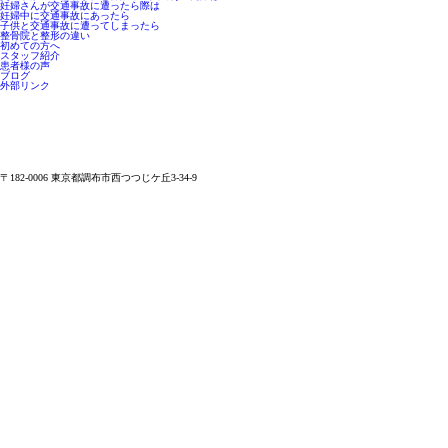
妊婦さんが交通事故に遭ったら際は
妊婦中に交通事故にあったら
子供と交通事故に遭ってしまったら
整骨院と整形の違い
初めての方へ
スタッフ紹介
患者様の声
ブログ
外部リンク
〒182-0006 東京都調布市西つつじケ丘3-34-9