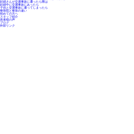
妊婦さんが交通事故に遭ったら際は
妊婦中に交通事故にあったら
子供と交通事故に遭ってしまったら
整骨院と整形の違い
初めての方へ
スタッフ紹介
患者様の声
ブログ
外部リンク