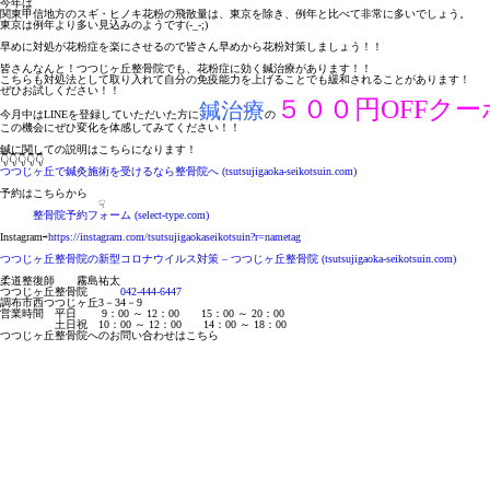
今年は
関東甲信地方のスギ・ヒノキ花粉の飛散量は、東京を除き、例年と比べて非常に多いでしょう。
東京は例年より多い見込みのようです(-_-;)
早めに対処が花粉症を楽にさせるので皆さん早めから花粉対策しましょう！！
皆さんなんと！つつじヶ丘整骨院でも、花粉症に効く鍼治療があります！！
こちらも対処法として取り入れて自分の免疫能力を上げることでも緩和されることがあります！
ぜひお試しください！！
５００円OFFクー
鍼治療
今月中はLINEを登録していただいた方に
の
この機会にぜひ変化を体感してみてください！！
鍼に関しての説明はこちらになります！
👇️👇️👇️👇️👇️
つつじヶ丘で鍼灸施術を受けるなら整骨院へ (tsutsujigaoka-seikotsuin.com)
予約はこちらから
☟
整骨院予約フォーム (select-type.com)
Instagram⇨
https://instagram.com/tsutsujigaokaseikotsuin?r=nametag
つつじヶ丘整骨院の新型コロナウイルス対策 – つつじヶ丘整骨院 (tsutsujigaoka-seikotsuin.com)
柔道整復師 霧島祐太
つつじヶ丘整骨院
042-444-6447
調布市西つつじヶ丘3－34－9
営業時間 平日 9：00 ～ 12：00 15：00 ～ 20：00
土日祝 10：00 ～ 12：00 14：00 ～ 18：00
つつじヶ丘整骨院へのお問い合わせはこちら