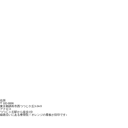
住所
〒182-0006
東京都調布市西つつじケ丘3-34-9
アクセス
つつじヶ丘駅から徒歩1分
線路沿いにある整骨院！オレンジの看板が目印です♪