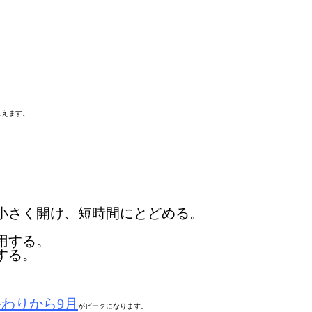
れえます。
小さく開け、短時間にとどめる。
用する。
する。
終わりから9月
がピークになります。