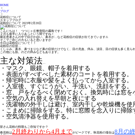
HOME
>
ブログ
>
花粉症について
スタッフブログ
花粉症について
2023年2月20日
こんにちは！ つつじヶ丘整骨院の霧島です！
２月も後半に入りあっという間ですね！
最近患者さんの中で目がかゆい、鼻水が…など花粉症の症状が出てきています⚠
そこでご存じの方もいると思いますが
今日は花粉症について！！
花粉症の症状…
くしゃみ、鼻水、鼻づまりなど鼻の症状だけでなく、目の充血、痒み、涙目、目の症状も多く見ら
この他にも肌、のどの痒みなどもあります。
主な対策法
…
・マスク、眼鏡、帽子を着用する
・表面がすべすべした素材のコートを着用する。
・帰宅時に衣服や髪をよく払ってから入室する。
・入室後、すぐにうがい、手洗い、洗顔をする。
・窓、戸をなるべく閉めておく。換気時には窓を
・空気の入れ替えを早朝と夜にする
・洗濯物の外干しは避け、室内干しや乾燥機を使
・こまめに掃除をする。特に窓際を念入りに掃除
・空気清浄器を使用する。
皆さん花粉の時期もご存知ですか？
2月終わりから4月まで
8月の
春花粉は
がピークです。秋花粉の場合は