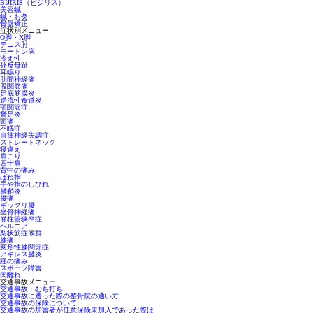
BIJIRIS（ビジリス）
美容鍼
鍼・お灸
骨盤矯正
症状別メニュー
O脚・X脚
テニス肘
モートン病
冷え性
外反母趾
耳鳴り
肋間神経痛
股関節痛
足底筋膜炎
逆流性食道炎
顎関節症
鵞足炎
頭痛
不眠症
自律神経失調症
ストレートネック
寝違え
肩こり
四十肩
背中の痛み
ばね指
手や指のしびれ
腱鞘炎
腰痛
ギックリ腰
坐骨神経痛
脊柱管狭窄症
ヘルニア
梨状筋症候群
膝痛
変形性膝関節症
アキレス腱炎
踵の痛み
スポーツ障害
肉離れ
交通事故メニュー
交通事故・むち打ち
交通事故に遭った際の整骨院の通い方
交通事故の保険について
交通事故の加害者が任意保険未加入であった際は